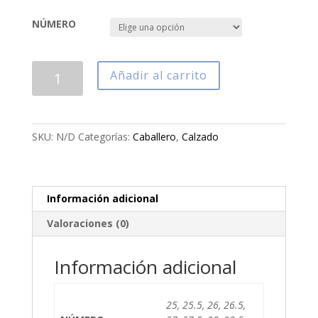
NÚMERO
CALZADO
Añadir al carrito
CLÍNICO
CABALLERO
MOD.
902
SKU:
N/D
Categorías:
Caballero
,
Calzado
cantidad
Información adicional
Valoraciones (0)
Información adicional
25, 25.5, 26, 26.5,