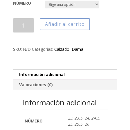
NÚMERO
CALZADO
Añadir al carrito
CLÍNICO
DAMA
MOD.
106
SKU:
N/D
Categorías:
Calzado
,
Dama
cantidad
Información adicional
Valoraciones (0)
Información adicional
23, 23.5, 24, 24.5,
NÚMERO
25, 25.5, 26