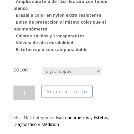
. Amplia carátula de fácil lectura con fondo
blanco
. Brasal a color en nylon extra resistente
. Bolsa de protección al mismo color que el
baumanómetro
. Colores sólidos y transparentes
. Válvula de alta durabilidad
. Estetoscopio con campana doble
COLOR
KIT
Añadir al carrito
BAUMANÓMETRO
ANEROIDE
ECO
ROSA
SKU:
N/D
Categorías:
Baumanómetros y Estetos
,
cantidad
Diagnóstico y Medición